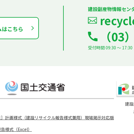
建設副産物情報セン
recycl
ムはこちら
（03）
受付時間 09:30 ～ 1
建設
進］計画様式（建設リサイクル報告様式兼用）現場掲示対応版
様式（Excel）