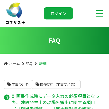
ログイン
FAQ
ホーム
FAQ
詳細
工事受注者
操作関連（工事受注者）
計画書作成時にデータ入力の必須項目となっ
た、建設発生土の現場外搬出に関する項目
（「搬出先種類」、「盛土規制法の確認」、