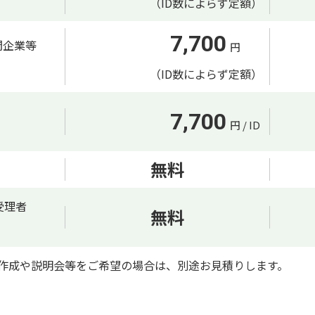
（ID数によらず定額）
7,700
間企業等
円
（ID数によらず定額）
7,700
円 / ID
無料
受理者
無料
作成や説明会等をご希望の場合は、別途お見積りします。