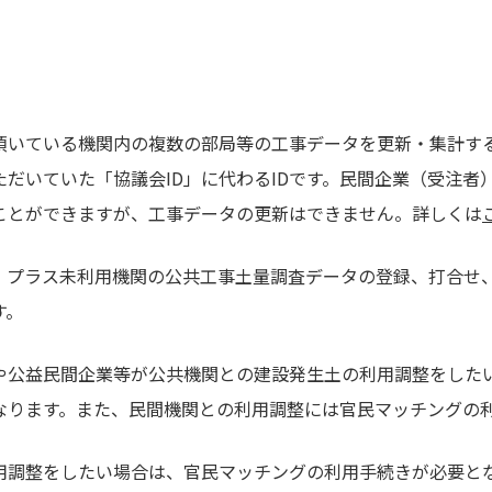
頂いている機関内の複数の部局等の⼯事データを更新・集計する
だいていた「協議会ID」に代わるIDです。⺠間企業（受注者
ことができますが、⼯事データの更新はできません。詳しくは
・プラス未利用機関の公共工事土量調査データの登録、打合せ
す。
や公益民間企業等が公共機関との建設発生土の利用調整をした
なります。また、民間機関との利用調整には官民マッチングの
用調整をしたい場合は、官民マッチングの利用手続きが必要と