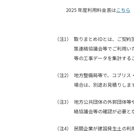
2025 年度利用料金表は
こちら
（注1）
取りまとめIDとは、ご契約
策連絡協議会等でご利⽤いた
等の⼯事データを集計する
（注2）
地方整備局等で、コブリス
場合は、別途お見積りしま
（注3）
地方公共団体の外郭団体等
絡協議会等の確認が必要と
（注4）
民間企業が建設発生土の利