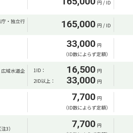
165,000
円 / ID
省庁・独立行
165,000
円 / ID
33,000
円
（ID数によらず定額）
16,500
1ID：
、広域水道企
円
33,000
2ID以上：
円
7,700
円
（ID数によらず定額）
7,700
円
注3）